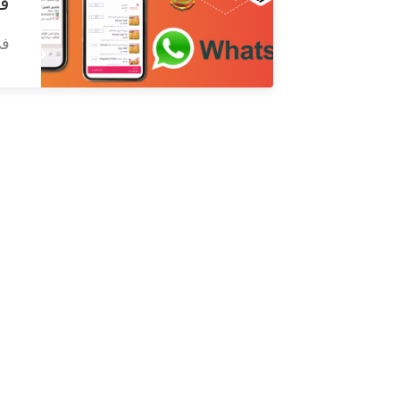
في
في