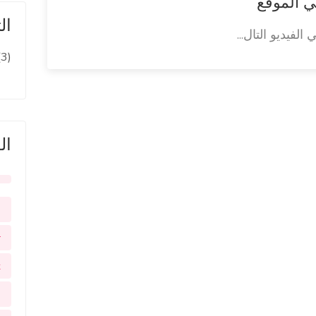
 الموقع
ال
 الفيديو التال...
(3)
ال
m
r
t
u