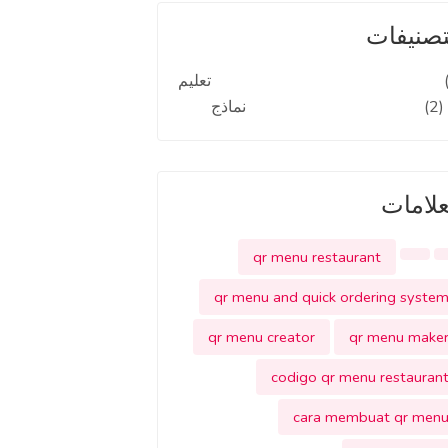
تصنيفات
تعليم
(2)
نماذج
علامات
qr menu restaurant
qr menu and quick ordering syste
qr menu creator
qr menu make
codigo qr menu restauran
cara membuat qr men